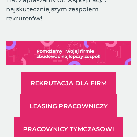
HR. Zapraszamy do współpracy z
najskuteczniejszym zespołem
rekruterów!
REKRUTACJA DLA FIRM
LEASING PRACOWNICZY
PRACOWNICY TYMCZASOWI