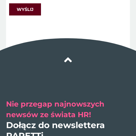
Nie przegap najnowszych
newsów ze świata HR!
Dołącz do newslettera
PARETTi