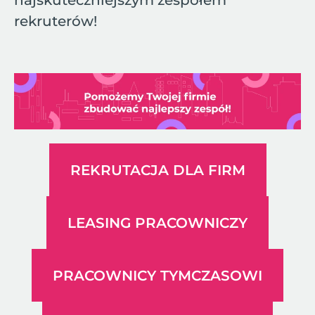
najskuteczniejszym zespołem
rekruterów!
REKRUTACJA DLA FIRM
LEASING PRACOWNICZY
PRACOWNICY TYMCZASOWI