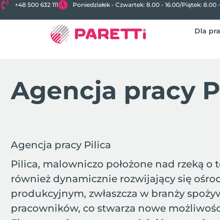
+48 500 632 111
Poniedziałek - Czwartek: 8.00 - 16.00
/
Piątek: 8.00 
Dla pr
Agencja pracy P
Agencja pracy Pilica
Pilica, malowniczo położone nad rzeką o te
również dynamicznie rozwijający się ośro
produkcyjnym, zwłaszcza w branży spożyw
pracowników, co stwarza nowe możliwości 