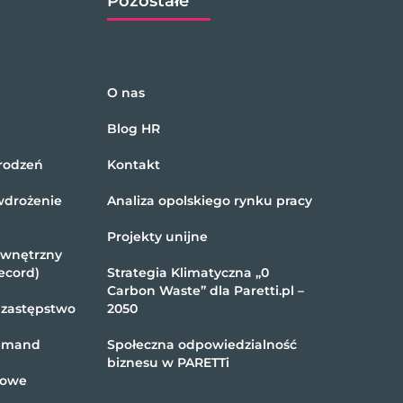
Pozostałe
O nas
Blog HR
rodzeń
Kontakt
wdrożenie
Analiza opolskiego rynku pracy
Projekty unijne
ewnętrzny
ecord)
Strategia Klimatyczna „0
Carbon Waste” dla Paretti.pl –
 zastępstwo
2050
demand
Społeczna odpowiedzialność
biznesu w PARETTi
kowe