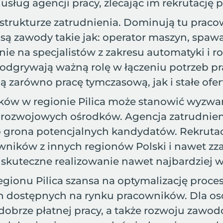
z usług agencji pracy, zlecając im rekrutacj
j strukturze zatrudnienia. Dominują tu pracow
 zawody takie jak: operator maszyn, spawacz
e na specjalistów z zakresu automatyki i ro
y odgrywają ważną rolę w łączeniu potrzeb
zarówno pracę tymczasową, jak i stałe ofert
ów w regionie Pilica może stanowić wyzwani
h rozwojowych ośrodków. Agencja zatrudnien
 grona potencjalnych kandydatów. Rekrutacja
wników z innych regionów Polski i nawet zza 
a skuteczne realizowanie nawet najbardziej
regionu Pilica szansa na optymalizację proc
ych dostępnych na rynku pracowników. Dla o
i dobrze płatnej pracy, a także rozwoju zaw