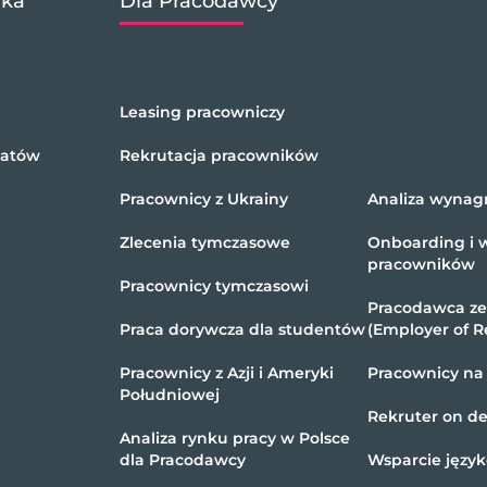
ika
Dla Pracodawcy
Leasing pracowniczy
datów
Rekrutacja pracowników
Pracownicy z Ukrainy
Analiza wynag
Zlecenia tymczasowe
Onboarding i 
pracowników
Pracownicy tymczasowi
Pracodawca z
Praca dorywcza dla studentów
(Employer of R
Pracownicy z Azji i Ameryki
Pracownicy na
Południowej
Rekruter on 
Analiza rynku pracy w Polsce
dla Pracodawcy
Wsparcie języ