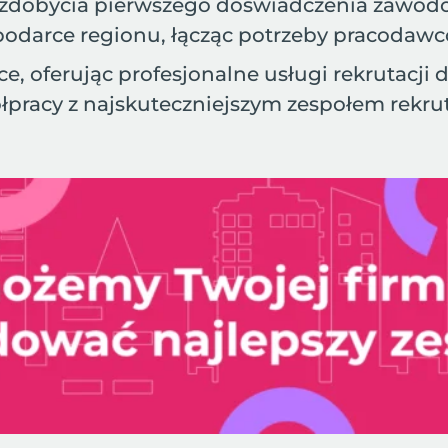
do zdobycia pierwszego doświadczenia zawo
spodarce regionu, łącząc potrzeby pracodaw
e, oferując profesjonalne usługi rekrutacji 
łpracy z najskuteczniejszym zespołem rekru