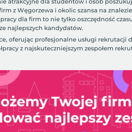
lnie atrakcyjne dla studentów i osób poszu
firm z Węgorzewa i okolic szansa na znalezie
racy dla firm to nie tylko oszczędność czasu
ze najlepszych kandydatów.
e, oferując profesjonalne usługi rekrutacji 
łpracy z najskuteczniejszym zespołem rekru