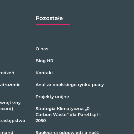
Pozostałe
O nas
Blog HR
rodzeń
Kontakt
wdrożenie
Analiza opolskiego rynku pracy
Projekty unijne
ewnętrzny
ecord)
Strategia Klimatyczna „0
Carbon Waste” dla Paretti.pl –
 zastępstwo
2050
demand
Społeczna odpowiedzialność