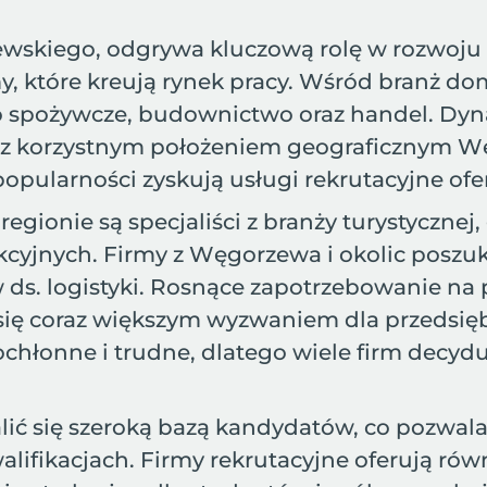
wskiego, odgrywa kluczową rolę w rozwoju 
irmy, które kreują rynek pracy. Wśród branż
o spożywcze, budownictwo oraz handel. Dyna
e się z korzystnym położeniem geograficznym 
popularności zyskują usługi rekrutacyjne of
gionie są specjaliści z branży turystycznej
yjnych. Firmy z Węgorzewa i okolic poszu
 ds. logistyki. Rosnące zapotrzebowanie n
 się coraz większym wyzwaniem dla przedsię
onne i trudne, dlatego wiele firm decyduj
 się szeroką bazą kandydatów, co pozwala n
ifikacjach. Firmy rekrutacyjne oferują rów