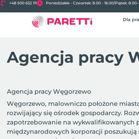
+48 500 632 111
Poniedziałek - Czwartek: 8.00 - 16.00
/
Piątek: 8.00 
Dla pr
Agencja pracy
Agencja pracy Węgorzewo
Węgorzewo, malowniczo położone miasto w 
rozwijający się ośrodek gospodarczy. Rozw
zapotrzebowanie na wykwalifikowanych pra
międzynarodowych korporacji poszukują spe