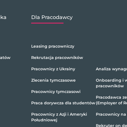
ika
Dla Pracodawcy
Leasing pracowniczy
datów
Rekrutacja pracowników
Pracownicy z Ukrainy
Analiza wynag
Zlecenia tymczasowe
Onboarding i 
pracowników
Pracownicy tymczasowi
Pracodawca z
Praca dorywcza dla studentów
(Employer of R
Pracownicy z Azji i Ameryki
Pracownicy na
Południowej
Rekruter on 