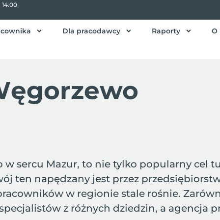
- 14.00
acownika
Dla pracodawcy
Raporty
O 
 Węgorzewo
sercu Mazur, to nie tylko popularny cel tu
ój ten napędzany jest przez przedsiębiorstwa
cowników w regionie stale rośnie. Zarówno 
cjalistów z różnych dziedzin, a agencja pra