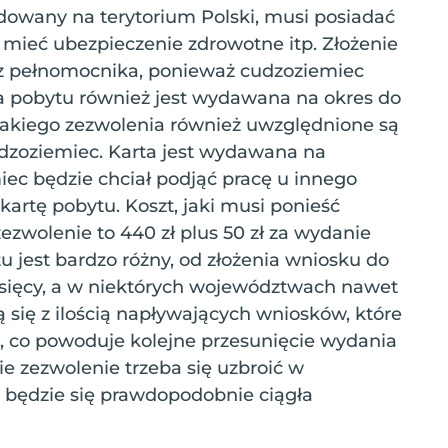
wany na terytorium Polski, musi posiadać
i mieć ubezpieczenie zdrowotne itp. Złożenie
 pełnomocnika, ponieważ cudzoziemiec
rta pobytu również jest wydawana na okres do
takiego zezwolenia również uwzględnione są
dzoziemiec. Karta jest wydawana na
ec będzie chciał podjąć pracę u innego
artę pobytu. Koszt, jaki musi ponieść
ezwolenie to 440 zł plus 50 zł za wydanie
u jest bardzo różny, od złożenia wniosku do
esięcy, a w niektórych województwach nawet
ą się z ilością napływających wniosków, które
e, co powoduje kolejne przesunięcie wydania
ie zezwolenie trzeba się uzbroić w
 będzie się prawdopodobnie ciągła