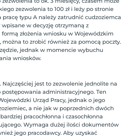
 zezwolenia to ok. 3 miesięcy, czasem może
kiego zezwolenia to 100 zł i leży po stronie
 pracę typu A należy zatrudnić cudzoziemca
y wpisane w decyzję otrzymaną z
ą formą złożenia wniosku w Wojewódzkim
e, można to zrobić również za pomocą poczty.
urzędzie, jednak w momencie wybuchu
dania wniosków.
. Najczęściej jest to zezwolenie jednolite na
o postępowania administracyjnego. Ten
ojewódzki Urząd Pracy, jednak o jego
oziemiec, a nie jak w poprzednich dwóch
bardziej pracochłonna i czasochłonna
zującego. Wymaga dużej ilości dokumentów
wnież jego pracodawcy. Aby uzyskać