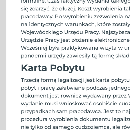
formalne. Czas faktyczny wydania takiego
się zdarzyć, że dłużej. Koszt wyrobienia ta
pracodawcy. Po wyrobieniu zezwolenia na
na identycznych warunkach, które został
Wojewódzkiego Urzędu Pracy. Najszybsz
Urzędzie Pracy jest złożenie elektroniczn
Wcześniej była praktykowana wizyta w 
pandemii urzędy zawiesiły tą formę skła
Karta Pobytu
Trzecią formą legalizacji jest karta pobytu
pobyt i pracę załatwiane podczas jedneg
dokument jest również wydawany przez W
wydanie musi wnioskować osobiście cudz
przypadkach sam pracodawca. Jest to naj
procedura wyrobienia dokumentu legali
nie tylko od samego cudzoziemca, ale ró