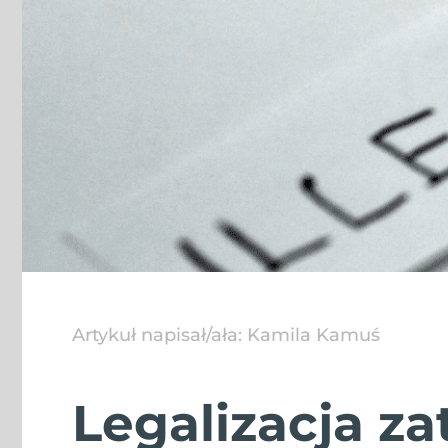
Artykuł napisał/ała:
Kamila Kamuś
Legalizacja z