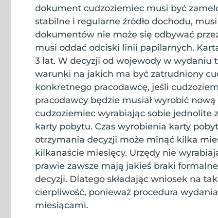
dokument cudzoziemiec musi być zameldo
stabilne i regularne źródło dochodu, mus
dokumentów nie może się odbywać przez
musi oddać odciski linii papilarnych. Ka
3 lat. W decyzji od wojewody w wydaniu 
warunki na jakich ma być zatrudniony cu
konkretnego pracodawcę, jeśli cudzoziemi
pracodawcy będzie musiał wyrobić nową k
cudzoziemiec wyrabiając sobie jednolite z
karty pobytu. Czas wyrobienia karty pobyt
otrzymania decyzji może minąć kilka mi
kilkanaście miesięcy. Urzędy nie wyrabiaj
prawie zawsze mają jakieś braki formaln
decyzji. Dlatego składając wniosek na tak
cierpliwość, ponieważ procedura wydania
miesiącami.