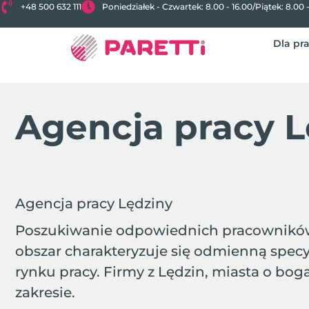
+48 500 632 111
Poniedziałek - Czwartek: 8.00 - 16.00
/
Piątek: 8.00 
Dla pr
Agencja pracy L
Agencja pracy Lędziny
Poszukiwanie odpowiednich pracowników t
obszar charakteryzuje się odmienną specy
rynku pracy. Firmy z Lędzin, miasta o bo
zakresie.