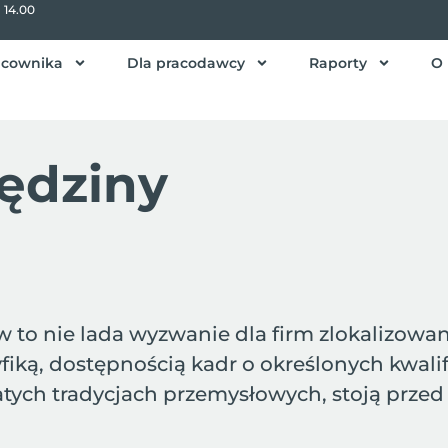
- 14.00
acownika
Dla pracodawcy
Raporty
O 
ędziny
o nie lada wyzwanie dla firm zlokalizowan
fiką, dostępnością kadr o określonych kwalif
gatych tradycjach przemysłowych, stoją prz