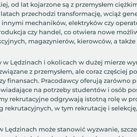
iej, od lat kojarzone są z przemysłem ciężk
 latach przechodzi transformację, wciąż ge
innymi mechaników, elektryków czy operato
 produkcja czy handel, co otwiera nowe możli
jnych, magazynierów, kierowców, a także sp
w Lędzinach i okolicach w dużej mierze wyn
wiązane z przemysłem, ale coraz częściej p
y finansach. Pracodawcy oferują zarówno pra
powiadające na potrzeby studentów i osób 
my rekrutacyjne odgrywają istotną rolę w p
g rekrutacyjnych, w tym rekrutację i selekcj
w Lędzinach może stanowić wyzwanie, szcz