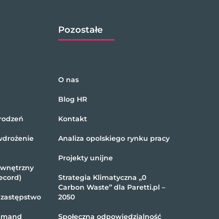
Pozostałe
O nas
Blog HR
rodzeń
Kontakt
wdrożenie
Analiza opolskiego rynku pracy
Projekty unijne
ewnętrzny
ecord)
Strategia Klimatyczna „0
Carbon Waste” dla Paretti.pl –
 zastępstwo
2050
demand
Społeczna odpowiedzialność