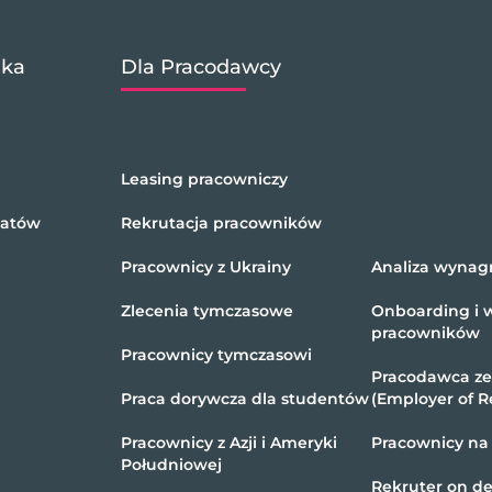
ika
Dla Pracodawcy
Leasing pracowniczy
datów
Rekrutacja pracowników
Pracownicy z Ukrainy
Analiza wynag
Zlecenia tymczasowe
Onboarding i 
pracowników
Pracownicy tymczasowi
Pracodawca z
Praca dorywcza dla studentów
(Employer of R
Pracownicy z Azji i Ameryki
Pracownicy na
Południowej
Rekruter on 