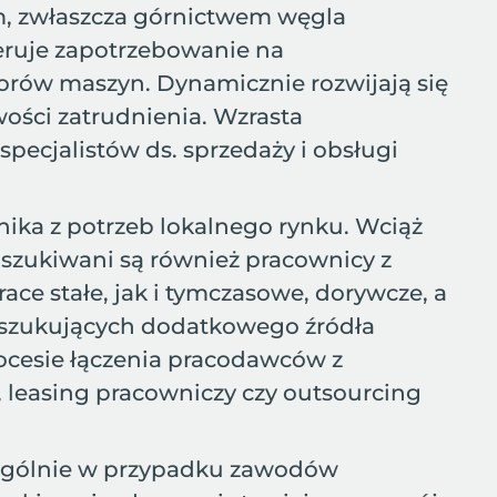
im, zwłaszcza górnictwem węgla
neruje zapotrzebowanie na
rów maszyn. Dynamicznie rozwijają się
wości zatrudnienia. Wzrasta
ecjalistów ds. sprzedaży i obsługi
ika z potrzeb lokalnego rynku. Wciąż
oszukiwani są również pracownicy z
ce stałe, jak i tymczasowe, dorywcze, a
poszukujących dodatkowego źródła
rocesie łączenia pracodawców z
ę, leasing pracowniczy czy outsourcing
ególnie w przypadku zawodów