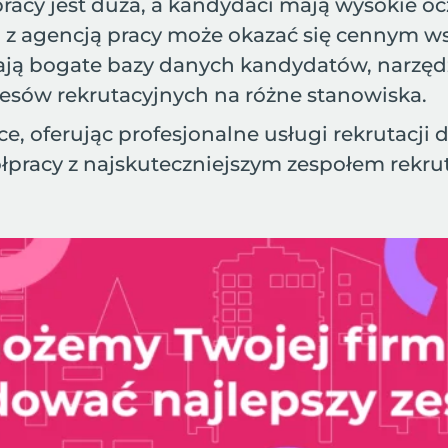
pracy jest duża, a kandydaci mają wysokie oc
 z agencją pracy może okazać się cennym w
ą bogate bazy danych kandydatów, narzędzia 
esów rekrutacyjnych na różne stanowiska.
e, oferując profesjonalne usługi rekrutacji 
łpracy z najskuteczniejszym zespołem rekru