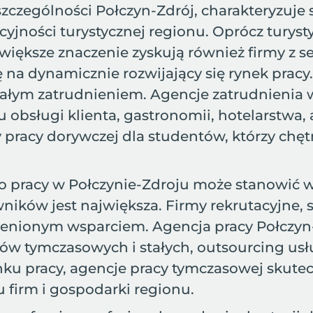
zególności Połczyn-Zdrój, charakteryzuje s
jności turystycznej regionu. Oprócz turysty
większe znaczenie zyskują również firmy z se
 na dynamicznie rozwijający się rynek prac
stałym zatrudnieniem. Agencje zatrudnienia
 obsługi klienta, gastronomii, hotelarstwa, 
y pracy dorywczej dla studentów, którzy chę
pracy w Połczynie-Zdroju może stanowić wy
ków jest największa. Firmy rekrutacyjne, spe
eocenionym wsparciem. Agencja pracy Połczy
ków tymczasowych i stałych, outsourcing us
nku pracy, agencje pracy tymczasowej skute
 firm i gospodarki regionu.