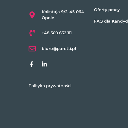
Oferty pracy
Kołłątaja 9/2, 45-064
Opole
FAQ dla Kandy
+48 500 632 111
biuro@paretti.pl
Polityka prywatności