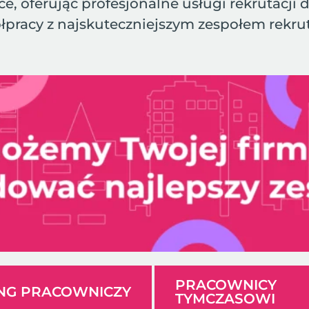
e, oferując profesjonalne usługi rekrutacji 
łpracy z najskuteczniejszym zespołem rekru
PRACOWNICY
ING PRACOWNICZY
TYMCZASOWI