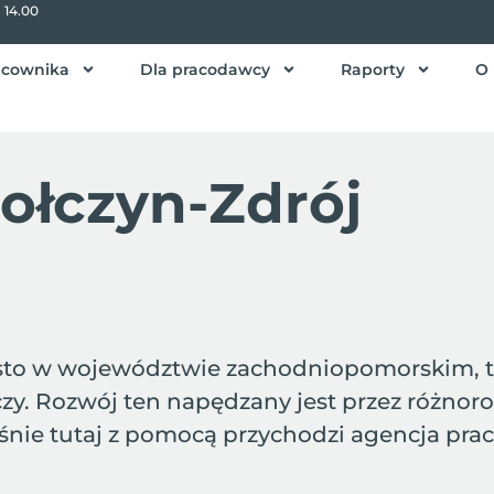
- 14.00
acownika
Dla pracodawcy
Raporty
O 
ołczyn-Zdrój
to w województwie zachodniopomorskim, to 
czy. Rozwój ten napędzany jest przez różno
ie tutaj z pomocą przychodzi agencja pracy