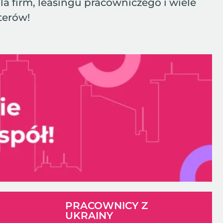
dla firm, leasingu pracowniczego i wiele
terów!
PRACOWNICY Z
UKRAINY