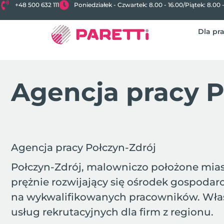
+48 500 632 111
Poniedziałek - Czwartek: 8.00 - 16.00
/
Piątek: 8.00 
Dla pr
Agencja pracy P
Agencja pracy Połczyn-Zdrój
Połczyn-Zdrój, malowniczo położone mias
prężnie rozwijający się ośrodek gospodar
na wykwalifikowanych pracowników. Właśn
usług rekrutacyjnych dla firm z regionu.