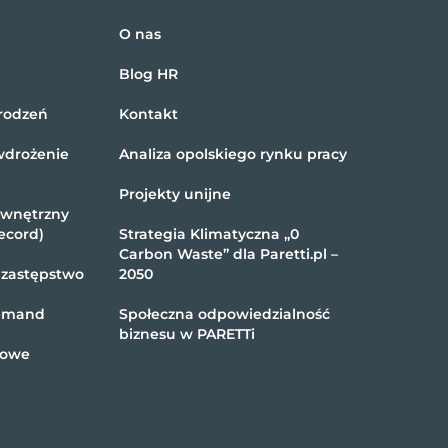
O nas
Blog HR
rodzeń
Kontakt
wdrożenie
Analiza opolskiego rynku pracy
Projekty unijne
ewnętrzny
ecord)
Strategia Klimatyczna „0
Carbon Waste” dla Paretti.pl –
 zastępstwo
2050
demand
Społeczna odpowiedzialność
biznesu w PARETTi
kowe