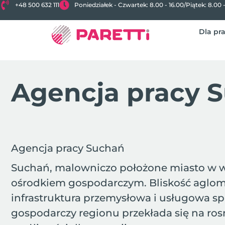
+48 500 632 111
Poniedziałek - Czwartek: 8.00 - 16.00
/
Piątek: 8.00 
Dla pr
Agencja pracy 
Agencja pracy Suchań
Suchań, malowniczo położone miasto w wo
ośrodkiem gospodarczym. Bliskość aglomera
infrastruktura przemysłowa i usługowa spr
gospodarczy regionu przekłada się na ro