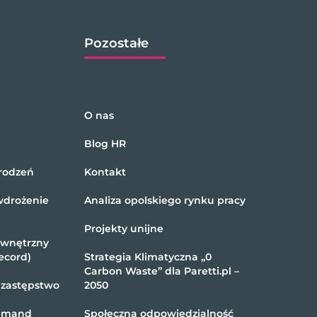
Pozostałe
O nas
Blog HR
rodzeń
Kontakt
wdrożenie
Analiza opolskiego rynku pracy
Projekty unijne
ewnętrzny
ecord)
Strategia Klimatyczna „0
Carbon Waste” dla Paretti.pl –
 zastępstwo
2050
demand
Społeczna odpowiedzialność