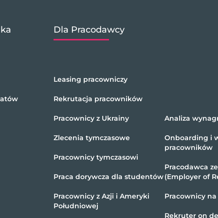
ika
Dla Pracodawcy
Leasing pracowniczy
datów
Rekrutacja pracowników
Pracownicy z Ukrainy
Analiza wynag
Zlecenia tymczasowe
Onboarding i 
pracowników
Pracownicy tymczasowi
Pracodawca z
Praca dorywcza dla studentów
(Employer of R
Pracownicy z Azji i Ameryki
Pracownicy na
Południowej
Rekruter on 