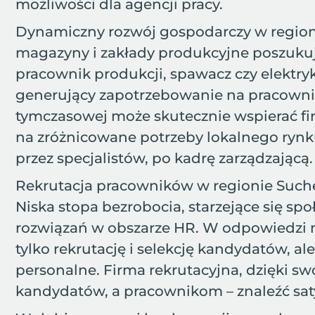
możliwości dla agencji pracy.
Dynamiczny rozwój gospodarczy w regionie
magazyny i zakłady produkcyjne poszukuj
pracownik produkcji, spawacz czy elektryk
generujący zapotrzebowanie na pracownik
tymczasowej może skutecznie wspierać f
na zróżnicowane potrzeby lokalnego rynku
przez specjalistów, po kadrę zarządzającą.
Rekrutacja pracowników w regionie Suche
Niska stopa bezrobocia, starzejące się s
rozwiązań w obszarze HR. W odpowiedzi n
tylko rekrutację i selekcję kandydatów, a
personalne. Firma rekrutacyjna, dzięki 
kandydatów, a pracownikom – znaleźć sat