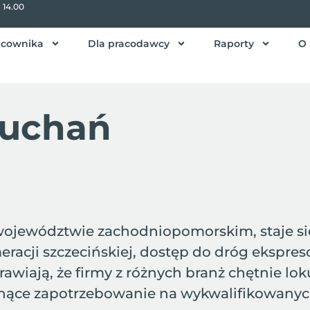
- 14.00
acownika
Dla pracodawcy
Raporty
O 
Suchań
jewództwie zachodniopomorskim, staje się 
cji szczecińskiej, dostęp do dróg ekspresow
awiają, że firmy z różnych branż chętnie lok
snące zapotrzebowanie na wykwalifikowanyc