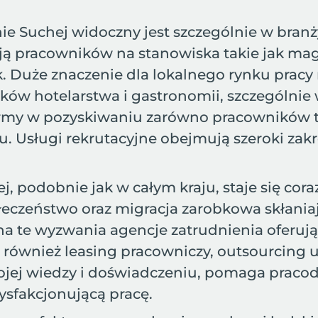
 Suchej widoczny jest szczególnie w branży 
ą pracowników na stanowiska takie jak mag
. Duże znaczenie dla lokalnego rynku pracy 
ów hotelarstwa i gastronomii, szczególnie 
irmy w pozyskiwaniu zarówno pracowników ty
. Usługi rekrutacyjne obejmują szeroki zak
j, podobnie jak w całym kraju, staje się c
połeczeństwo oraz migracja zarobkowa skłan
a te wyzwania agencje zatrudnienia oferuj
le również leasing pracowniczy, outsourcing 
swojej wiedzy i doświadczeniu, pomaga prac
ysfakcjonującą pracę.