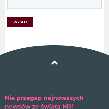
Nie przegap najnowszych
newsów ze świata HR!