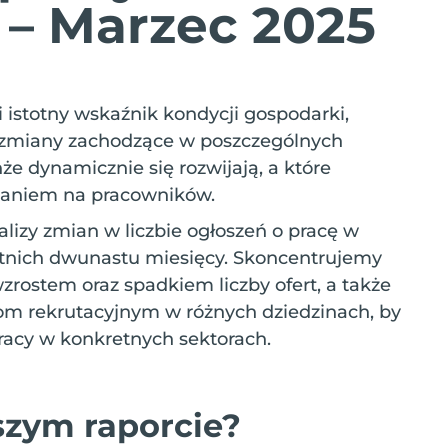
– Marzec 2025
 istotny wskaźnik kondycji gospodarki,
az zmiany zachodzące w poszczególnych
że dynamicznie się rozwijają, a które
waniem na pracowników.
izy zmian w liczbie ogłoszeń o pracę w
atnich dwunastu miesięcy. Skoncentrujemy
wzrostem oraz spadkiem liczby ofert, a także
lom rekrutacyjnym w różnych dziedzinach, by
pracy w konkretnych sektorach.
szym raporcie?