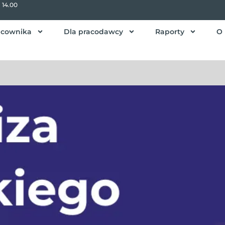
- 14.00
acownika
Dla pracodawcy
Raporty
O 