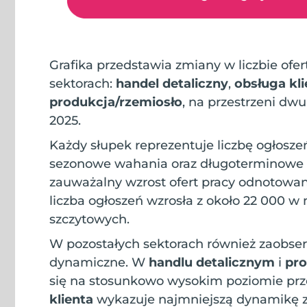
Grafika przedstawia zmiany w liczbie ofe
sektorach:
handel detaliczny
,
obsługa kli
produkcja/rzemiosło
, na przestrzeni dw
2025.
Każdy słupek reprezentuje liczbę ogłosze
sezonowe wahania oraz długoterminowe t
zauważalny wzrost ofert pracy odnotowa
liczba ogłoszeń wzrosła z około 22 000 
szczytowych.
W pozostałych sektorach również zaobser
dynamiczne. W
handlu detalicznym
i
pro
się na stosunkowo wysokim poziomie prz
klienta
wykazuje najmniejszą dynamikę 