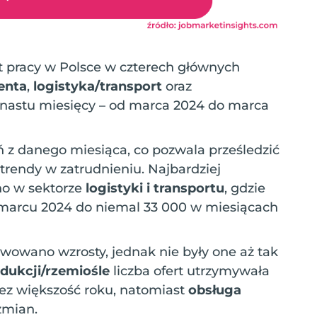
rt pracy w Polsce w czterech głównych
enta
,
logistyka/transport
oraz
unastu miesięcy – od marca 2024 do marca
ń z danego miesiąca, co pozwala prześledzić
rendy w zatrudnieniu. Najbardziej
no w sektorze
logistyki i transportu
, gdzie
w marcu 2024 do niemal 33 000 w miesiącach
wowano wzrosty, jednak nie były one aż tak
dukcji/rzemiośle
liczba ofert utrzymywała
ez większość roku, natomiast
obsługa
zmian.