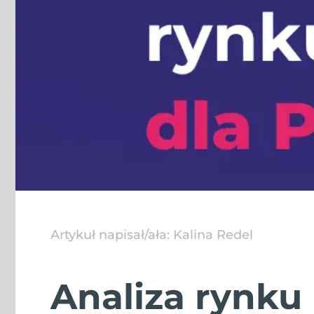
Artykuł napisał/ała:
Kalina Redel
Analiza rynku