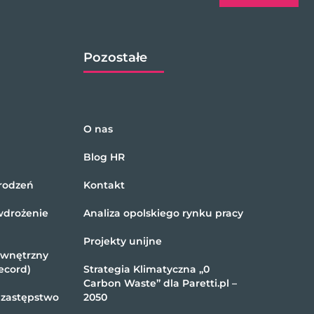
Pozostałe
O nas
Blog HR
rodzeń
Kontakt
wdrożenie
Analiza opolskiego rynku pracy
Projekty unijne
ewnętrzny
ecord)
Strategia Klimatyczna „0
Carbon Waste” dla Paretti.pl –
 zastępstwo
2050