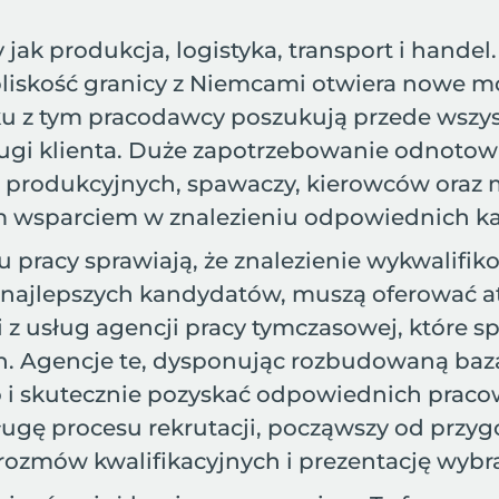
 jak produkcja, logistyka, transport i handel
bliskość granicy z Niemcami otwiera nowe mo
u z tym pracodawcy poszukują przede wszyst
obsługi klienta. Duże zapotrzebowanie odnot
ń produkcyjnych, spawaczy, kierowców oraz
 wsparciem w znalezieniu odpowiednich ka
u pracy sprawiają, że znalezienie wykwalifi
 najlepszych kandydatów, muszą oferować at
z usług agencji pracy tymczasowej, które spec
ch. Agencje te, dysponując rozbudowaną ba
ko i skutecznie pozyskać odpowiednich praco
gę procesu rekrutacji, począwszy od przygo
ie rozmów kwalifikacyjnych i prezentację w