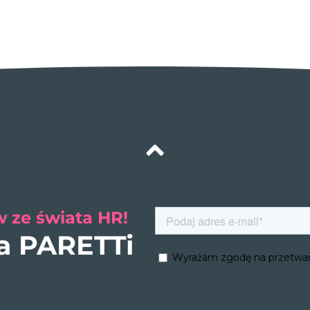
 ze świata HR!
ra PARETTi