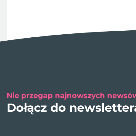
Nie przegap najnowszych newsów
Dołącz do newslette