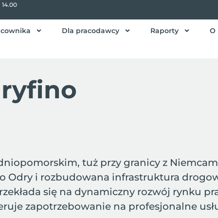
- 14.00
acownika
Dla pracodawcy
Raporty
O 
ryfino
iopomorskim, tuż przy granicy z Niemcami, 
o Odry i rozbudowana infrastruktura drogowa
zekłada się na dynamiczny rozwój rynku pra
je zapotrzebowanie na profesjonalne usługi 