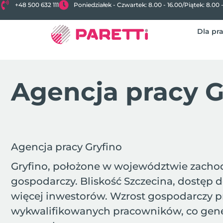
+48 500 632 111
Poniedziałek - Czwartek: 8.00 - 16.00
/
Piątek: 8.00 
Dla pr
Agencja pracy G
Agencja pracy Gryfino
Gryfino, położone w województwie zachodn
gospodarczy. Bliskość Szczecina, dostęp d
więcej inwestorów. Wzrost gospodarczy pr
wykwalifikowanych pracowników, co generu