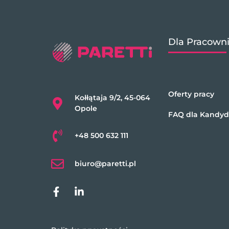
Dla Pracown
Oferty pracy
Kołłątaja 9/2, 45-064
Opole
FAQ dla Kandy
+48 500 632 111
biuro@paretti.pl