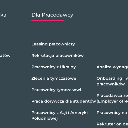
ika
Dla Pracodawcy
Leasing pracowniczy
datów
Rekrutacja pracowników
Pracownicy z Ukrainy
Analiza wynag
Zlecenia tymczasowe
Onboarding i 
pracowników
Pracownicy tymczasowi
Pracodawca z
Praca dorywcza dla studentów
(Employer of R
Pracownicy z Azji i Ameryki
Pracownicy na
Południowej
Rekruter on 