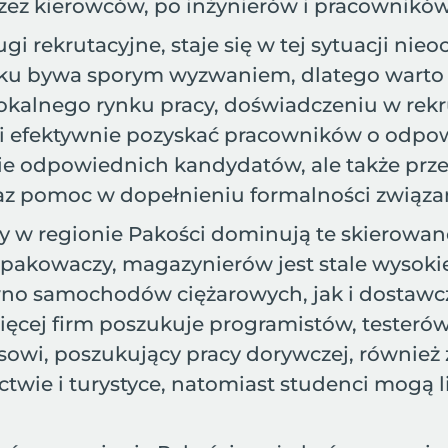
ez kierowców, po inżynierów i pracowników 
ugi rekrutacyjne, staje się w tej sytuacji 
ku bywa sporym wyzwaniem, dlatego warto s
okalnego rynku pracy, doświadczeniu w rekrut
 i efektywnie pozyskać pracowników o odpow
ienie odpowiednich kandydatów, ale także 
 oraz pomoc w dopełnieniu formalności związ
cy w regionie Pakości dominują te skierow
akowaczy, magazynierów jest stale wysokie
ówno samochodów ciężarowych, jak i dostawc
 więcej firm poszukuje programistów, tester
wi, poszukujący pracy dorywczej, również zn
ctwie i turystyce, natomiast studenci mogą l