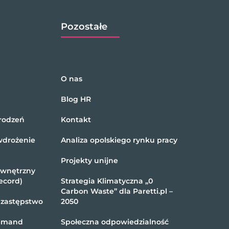
Pozostałe
O nas
Blog HR
rodzeń
Kontakt
wdrożenie
Analiza opolskiego rynku pracy
Projekty unijne
ewnętrzny
ecord)
Strategia Klimatyczna „0
Carbon Waste” dla Paretti.pl –
 zastępstwo
2050
demand
Społeczna odpowiedzialność