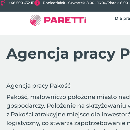
+48 500 632 111
Poniedziałek - Czwartek: 8.00 - 16.00
/
Piątek: 8.00 
Dla pr
Agencja pracy 
Agencja pracy Pakość
Pakość, malowniczo położone miasto nad No
gospodarczy. Położenie na skrzyżowaniu w
z Pakości atrakcyjne miejsce dla inwestor
logistyczny, co stwarza zapotrzebowanie 