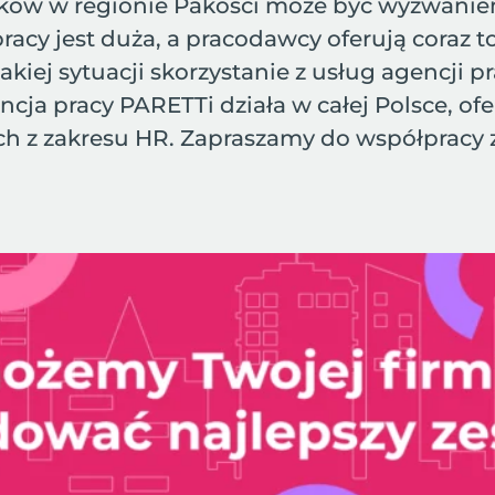
ików w regionie Pakości może być wyzwani
racy jest duża, a pracodawcy oferują coraz t
iej sytuacji skorzystanie z usług agencji p
ja pracy PARETTi działa w całej Polsce, ofer
ych z zakresu HR. Zapraszamy do współpracy