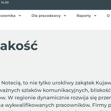
- 14.00
acownika
Dla pracodawcy
Raporty
O 
Pakość
tecią, to nie tylko urokliwy zakątek Kujaw, 
ażnych szlaków komunikacyjnych, bliskość au
ów. W regionie dynamicznie rozwija się prze
na wykwalifikowanych pracowników. Firmy po