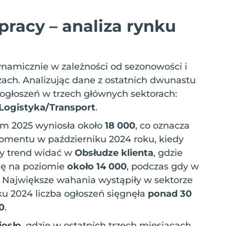
 pracy – analiza rynku
dynamicznie w zależności od sezonowości i
ach. Analizując dane z ostatnich dwunastu
ogłoszeń w trzech głównych sektorach:
 Logistyka/Transport
.
tym 2025 wyniosła około
18 000
, co oznacza
mentu w październiku 2024 roku, kiedy
ny trend widać w
Obsłudze klienta
, gdzie
się na poziomie
około 14 000
, podczas gdy w
. Największe wahania wystąpiły w sektorze
ku 2024 liczba ogłoszeń sięgnęła
ponad 30
0
.
osło
, gdzie w ostatnich trzech miesiącach