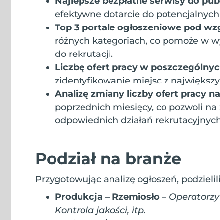
Najlepsze bezpłatne serwisy do pub
efektywne dotarcie do potencjalnyc
Top 3 portale ogłoszeniowe pod w
różnych kategoriach, co pomoże w w
do rekrutacji.
Liczbę ofert pracy w poszczególn
zidentyfikowanie miejsc z najwięks
Analizę zmiany liczby ofert pracy n
poprzednich miesięcy, co pozwoli na
odpowiednich działań rekrutacyjnych
Podział na branże
Przygotowując analizę ogłoszeń, podzielil
Produkcja – Rzemiosło
–
Operatorzy
Kontrola jakości, itp.