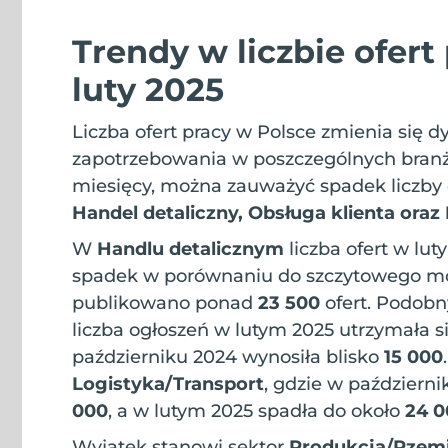
Trendy w liczbie ofert
luty 2025
Liczba ofert pracy w Polsce zmienia się 
zapotrzebowania w poszczególnych branż
miesięcy, można zauważyć spadek liczby 
Handel detaliczny, Obsługa klienta oraz
W
Handlu detalicznym
liczba ofert w lu
spadek w porównaniu do szczytowego mo
publikowano ponad
23 500
ofert. Podob
liczba ogłoszeń w lutym 2025 utrzymała 
październiku 2024 wynosiła blisko
15 000
Logistyka/Transport
, gdzie w październi
000
, a w lutym 2025 spadła do około
24 0
Wyjątek stanowi sektor
Produkcja/Rzemi