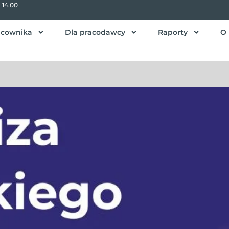
- 14.00
acownika
Dla pracodawcy
Raporty
O 