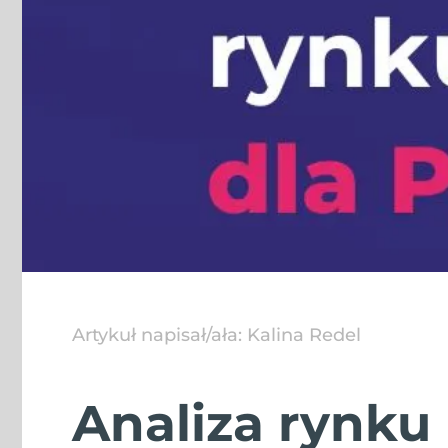
Artykuł napisał/ała:
Kalina Redel
Analiza rynku