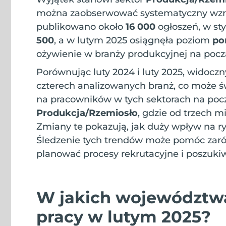
można zaobserwować systematyczny wzros
publikowano około
16 000
ogłoszeń, w sty
500
, a w lutym 2025 osiągnęła poziom
po
ożywienie w branży produkcyjnej na pocz
Porównując luty 2024 i luty 2025, widoczny
czterech analizowanych branż, co może 
na pracowników w tych sektorach na pocz
Produkcja/Rzemiosło
, gdzie od trzech m
Zmiany te pokazują, jak duży wpływ na r
Śledzenie tych trendów może pomóc zaró
planować procesy rekrutacyjne i poszukiw
W jakich województwac
pracy w lutym 2025?