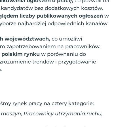
likowania ogłoszeń o pracę,
co pozwoli na
h kandydatów bez dodatkowych kosztów.
zględem liczby publikowanych ogłoszeń
w
yborze najbardziej odpowiednich kanałów
ych województwach,
co umożliwi
zym zapotrzebowaniem na pracowników.
a polskim rynku
w porównaniu do
 zrozumienie trendów i przygotowanie
.
iśmy rynek pracy na cztery kategorie:
 maszyn, Pracownicy utrzymania ruchu,