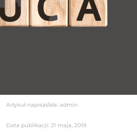
Artykuł napisał/ała:
admin
Data publikacji:
21 maja, 2019