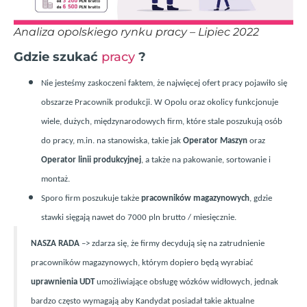
Analiza opolskiego rynku pracy – Lipiec 2022
Gdzie szukać
pracy
?
Nie jesteśmy zaskoczeni faktem, że najwięcej ofert pracy pojawiło się
obszarze
Pracownik produkcji
. W
Opolu
oraz okolicy funkcjonuje
wiele, dużych, międzynarodowych firm, kt
ó
re stale poszukują os
ó
b
do pracy, m.in. na stanowiska, takie jak
Operator Maszyn
oraz
Operator linii produkcyjnej
,
a także na pakowanie, sortowanie i
montaż.
Sporo firm poszukuje także
pracownik
ó
w magazynowych
,
gdzie
stawki sięgają nawet do 7000 pln brutto / miesięcznie.
NASZA RADA
–> zdarza się, że firmy decydują się na zatrudnienie
pracownik
ó
w magazynowych, kt
ó
rym dopiero będą wyrabiać
uprawnienia UDT
umożliwiające obsługę w
ó
zk
ó
w widłowych, jednak
bardzo często wymagają aby Kandydat posiadał takie aktualne