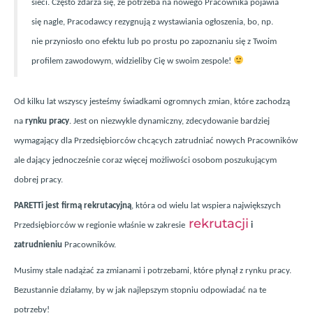
sieci. Często zdarza się, że potrzeba na nowego Pracownika pojawia
się nagle, Pracodawcy rezygnują z wystawiania ogłoszenia, bo, np.
nie przyniosło ono efektu lub po prostu po zapoznaniu się z Twoim
profilem zawodowym, widzieliby Cię w swoim zespole!
Od kilku lat wszyscy jesteśmy świadkami ogromnych zmian, kt
ó
re zachodzą
na
rynku pracy
. Jest on niezwykle dynamiczny, zdecydowanie bardziej
wymagający dla Przedsiębiorc
ó
w chcących zatrudniać nowych Pracownik
ó
w
ale dający jednocześnie coraz więcej możliwości osobom poszukującym
dobrej pracy.
PARETTi jest firmą rekrutacyjną
, kt
ó
ra od wielu lat wspiera największych
rekrutacji
Przedsiębiorc
ó
w w regionie właśnie w zakresie
i
zatrudnieniu
Pracownik
ó
w.
Musimy stale nadążać za zmianami i potrzebami, kt
ó
re płynął z rynku pracy.
Bezustannie działamy, by w jak najlepszym stopniu odpowiadać na te
potrzeby!