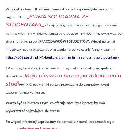
W związku z tym całkiem niedawno zakończyła się niezwykle cenna dla
„FIRMA SOLIDARNA ZE
regionu akcja
STUDENTAMI
„,
kt
ó
rej głównym pomysłodawcą i organizatorem
byliśmy właśnie my. Ideą konkursu było połączenie dw
ó
ch niezwykle ważnych
stron na rynku pracy:
PRACODAWC
Ó
W I STUDENT
Ó
W
. Więcej na temat
inicjatywy można przeczytać w artykule naszej koleżanki Anny Mazur –>
https://b06.paretti.pl/HR/konkurs-dla-firm-firma-solidarna-ze-studentami/
! Poszliśmy krok dalej i przeprowadziliśmy badanie oczekiwań opolskich
Moja pierwsza praca po zakończeniu
student
ó
w
„
studi
ó
w”
,kt
ó
rego wyniki zostały przekazane do Laureat
ó
w wyżej
wspomnianego konkursu.
Warto być na bieżąco z tym, co oferuje nam rynek pracy, by móc
wykorzystać pojawiające się szanse.
Po więcej informacji zapraszamy do kontaktu z nami i zapoznania się z