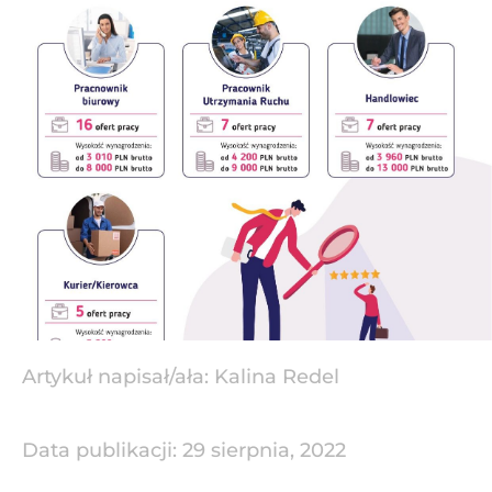
Artykuł napisał/ała:
Kalina Redel
Data publikacji:
29 sierpnia, 2022