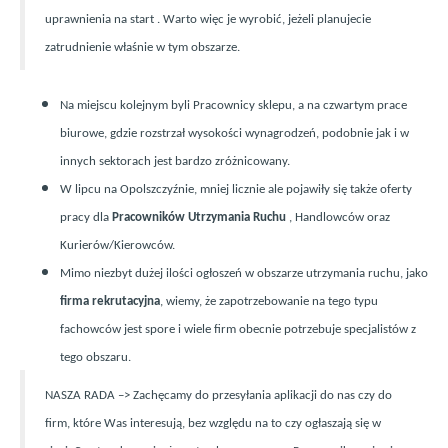
uprawnienia na start . Warto więc je wyrobić, jeżeli planujecie
zatrudnienie właśnie w tym obszarze.
Na miejscu kolejnym byli Pracownicy sklepu, a na czwartym prace
biurowe, gdzie rozstrzał wysokości wynagrodzeń, podobnie jak i w
innych sektorach jest bardzo zr
ó
żnicowany.
W lipcu na Opolszczyźnie, mniej licznie ale pojawiły się także oferty
pracy dla
Pracownik
ó
w Utrzymania Ruchu
, Handlowc
ó
w oraz
Kurier
ó
w/Kierowc
ó
w.
Mimo niezbyt dużej ilości ogłoszeń w obszarze utrzymania ruchu, jako
firma rekrutacyjna
, wiemy, że zapotrzebowanie na tego typu
fachowc
ó
w jest spore i wiele firm obecnie potrzebuje specjalist
ó
w z
tego obszaru.
NASZA RADA –> Zachęcamy do przesyłania aplikacji do nas czy do
firm, kt
ó
re Was interesują, bez względu na to czy ogłaszają się w