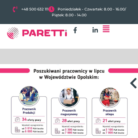
+48 500 632 111
Poniedziałek - Czwartek: 8.00 - 16.00
/
Piątek: 8.00 - 14.00