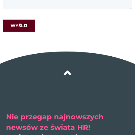
Nie przegap najnowszych
newsów ze świata HR!