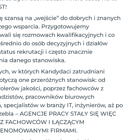
ST!
się szansą na „wejście” do dobrych i znanych
aszego wsparcia. Przygotowujemy
wali się rozmowach kwalifikacyjnych i co
rednio do osób decyzyjnych i działów
atus rekrutacji i często znacznie
nia danego stanowiska.
ch, w których Kandydaci zatrudniani
otyczą one przeróżnych stanowisk: od
olerów jakości, poprzez fachowców z
gadzistów, pracowników biurowych
specjalistów w branży IT, inżynierów, aż po
zczebla – AGENCJE PRACY STAŁY SIĘ WIĘC
EZ FACHOWCÓW I ŁĄCZĄCYM
 RENOMOWANYMI FIRMAMI.