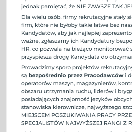
jednak pamiętać, że NIE ZAWSZE TAK JE
Dla wielu osób, firmy rekrutacyjne stały 
firm, które nie byłoby takie łatwe bez n
Kandydatów, aby jak najlepiej zaprezento
ważne, zgłaszamy ich Kandydatury bezpoś
HR, co pozwala na bieżąco monitorować st
przyspiesza drogę Kandydata do otrzyma
Prowadzimy sporo projektów rekrutacyjny
są
bezpośrednio przez Pracodawców
i d
operatorów maszyn, magazynierów, kontr
obszaru utrzymania ruchu, liderów i bry
posiadających znajomość języków obcych, 
stanowiska kierownicze, najwyższego s
MIEJSCEM POSZUKIWANIA PRACY PRZ
SPECJALISTÓW NAJWYŻSZEJ RANGI Z