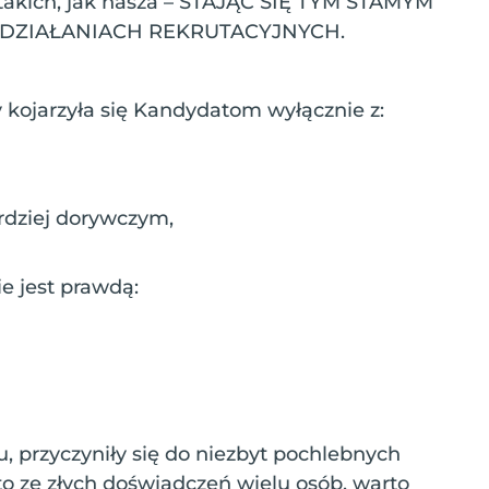
 takich, jak nasza – STAJĄC SIĘ TYM STAMYM
DZIAŁANIACH REKRUTACYJNYCH.
 kojarzyła się Kandydatom wyłącznie z:
rdziej dorywczym,
ie jest prawdą:
u, przyczyniły się do niezbyt pochlebnych
to ze złych doświadczeń wielu osób, warto