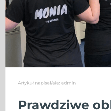
Artykuł napisał/ała:
admin
Prawdziwe obl