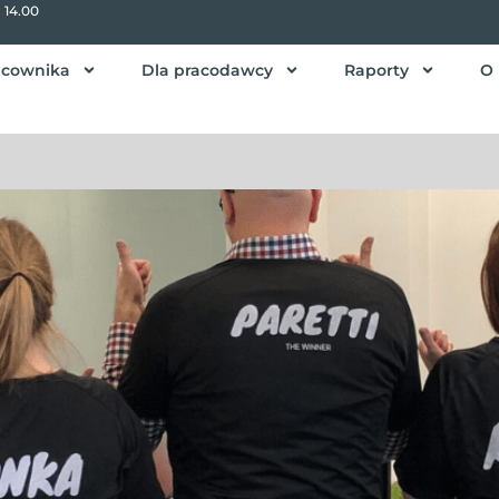
- 14.00
acownika
Dla pracodawcy
Raporty
O 