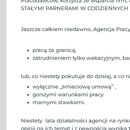
Pracodawców, korzysta ze wsparcia firm,
STAŁYMI PARNERAMI W CODZIENNYCH 
Jeszcze całkiem niedawno, Agencja Pracy
pracą za granicą,
zatrudnieniem tylko wakacyjnym, ba
lub, co niestety pokutuje do dzisiaj, a co n
wyłącznie „śmieciową umową” ,
gorszymi warunkami pracy
marnymi stawkami.
Niestety lata działalności agencji na rynk
opinii na ich temat i z pewnością wynika 